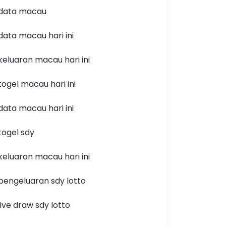
data macau
data macau hari ini
keluaran macau hari ini
togel macau hari ini
data macau hari ini
togel sdy
keluaran macau hari ini
pengeluaran sdy lotto
live draw sdy lotto