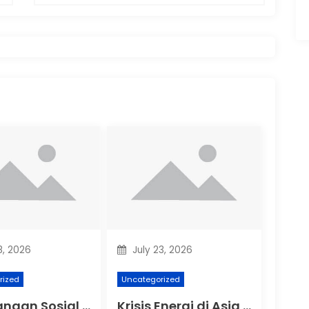
8, 2026
July 23, 2026
rized
Uncategorized
Ketegangan Sosial di Afrika Selatan Setelah Protes Terhadap Rasisme
Krisis Energi di Asia Tenggara: Dampak dan Solusi