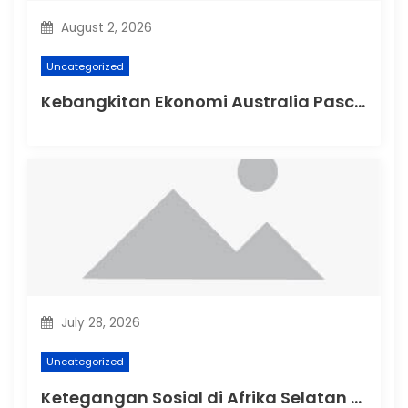
n
August 2, 2026
Uncategorized
Kebangkitan Ekonomi Australia Pasca-Pandemi
July 28, 2026
Uncategorized
Ketegangan Sosial di Afrika Selatan Setelah Protes Terhadap Rasisme