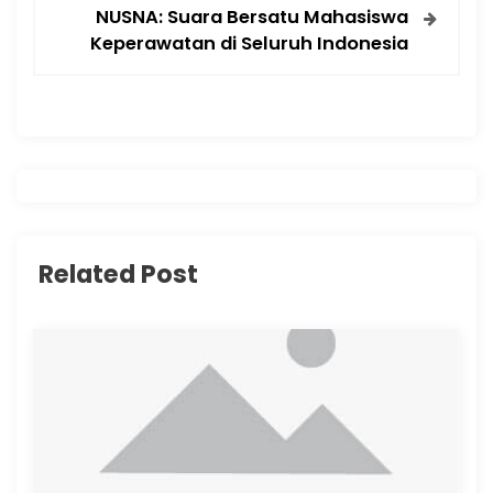
t
NUSNA: Suara Bersatu Mahasiswa
Keperawatan di Seluruh Indonesia
n
a
v
i
g
Related Post
a
t
i
o