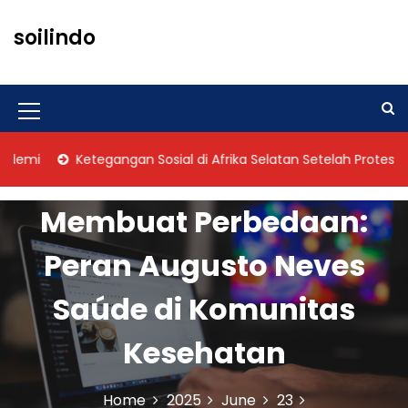
S
k
soilindo
i
p
t
o
M
c
o
e
Ketegangan Sosial di Afrika Selatan Setelah Protes Terhad
n
n
t
u
e
Membuat Perbedaan:
n
I
t
Peran Augusto Neves
c
o
Saúde di Komunitas
n
Kesehatan
Home
2025
June
23