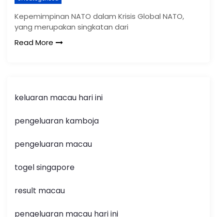
Kepemimpinan NATO dalam Krisis Global NATO,
yang merupakan singkatan dari
Read More
keluaran macau hari ini
pengeluaran kamboja
pengeluaran macau
togel singapore
result macau
pengeluaran macau hari ini