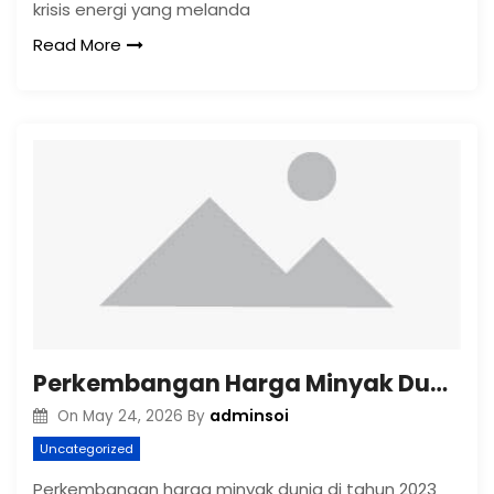
krisis energi yang melanda
Read More
Perkembangan Harga Minyak Dunia di Tahun 2023
adminsoi
On
May 24, 2026
By
Uncategorized
Perkembangan harga minyak dunia di tahun 2023