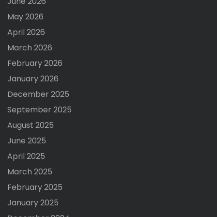
June 2026
May 2026
April 2026
March 2026
February 2026
January 2026
December 2025
September 2025
August 2025
June 2025
April 2025
March 2025
February 2025
January 2025