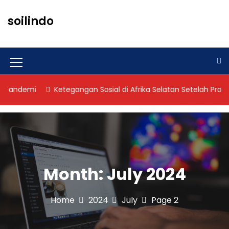
S
k
soilindo
i
p
t
o
M
c
o
e
demi
Ketegangan Sosial di Afrika Selatan Setelah Protes T
n
n
t
u
e
n
I
t
c
o
Month:
July 2024
n
Home
2024
July
Page 2