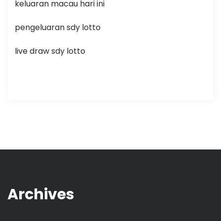
keluaran macau hari ini
pengeluaran sdy lotto
live draw sdy lotto
Archives