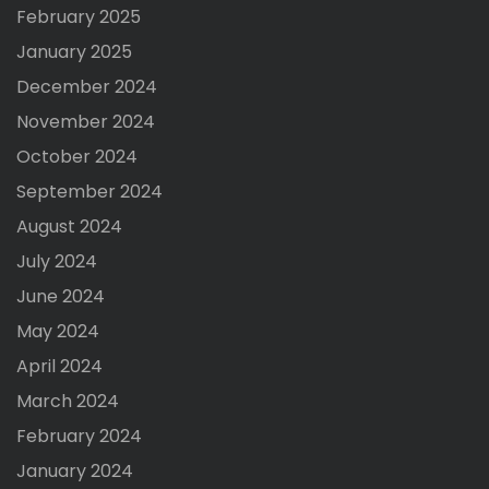
February 2025
January 2025
December 2024
November 2024
October 2024
September 2024
August 2024
July 2024
June 2024
May 2024
April 2024
March 2024
February 2024
January 2024