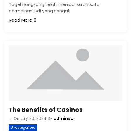
Togel Hongkong telah menjadi salah satu
permainan judi yang sangat
Read More
The Benefits of Casinos
adminsoi
On
July 26, 2024
By
Uncategorized