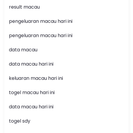
a
result macau
g
pengeluaran macau hari ini
i
pengeluaran macau hari ini
n
data macau
a
data macau hari ini
t
keluaran macau hari ini
i
togel macau hari ini
o
data macau hari ini
n
togel sdy