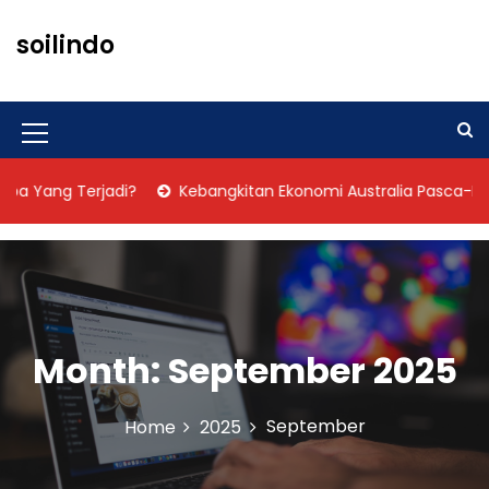
S
k
soilindo
i
p
t
o
M
c
o
e
a Yang Terjadi?
Kebangkitan Ekonomi Australia Pasca-Pan
n
n
t
u
e
n
I
t
c
o
Month:
September 2025
n
September
Home
2025