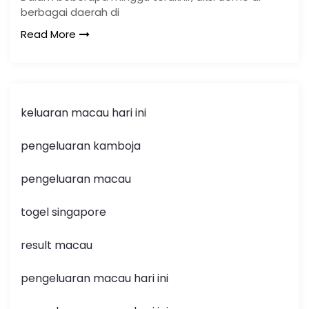
berbagai daerah di
Read More
keluaran macau hari ini
pengeluaran kamboja
pengeluaran macau
togel singapore
result macau
pengeluaran macau hari ini