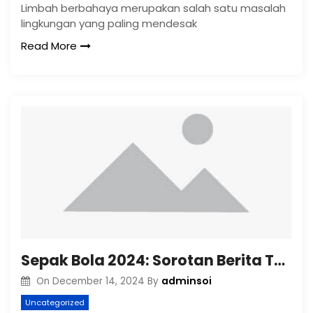
Limbah berbahaya merupakan salah satu masalah
lingkungan yang paling mendesak
Read More
Sepak Bola 2024: Sorotan Berita Terkini dari Dalam dan Luar Negeri
adminsoi
On
December 14, 2024
By
Uncategorized