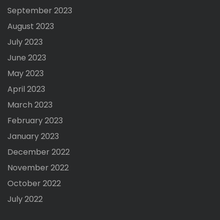
September 2023
August 2023
July 2023
June 2023
May 2023
April 2023
March 2023
February 2023
January 2023
December 2022
November 2022
October 2022
July 2022