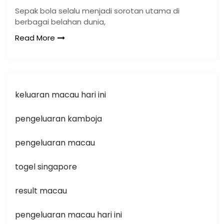
Sepak bola selalu menjadi sorotan utama di
berbagai belahan dunia,
Read More
keluaran macau hari ini
pengeluaran kamboja
pengeluaran macau
togel singapore
result macau
pengeluaran macau hari ini