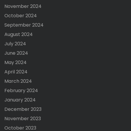
November 2024
October 2024
September 2024
August 2024
July 2024
June 2024
May 2024
April 2024
March 2024
February 2024
January 2024
December 2023
November 2023
October 2023