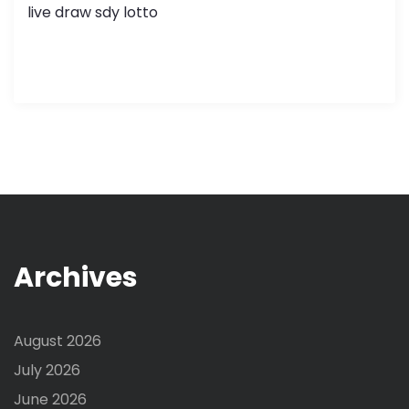
live draw sdy lotto
Archives
August 2026
July 2026
June 2026