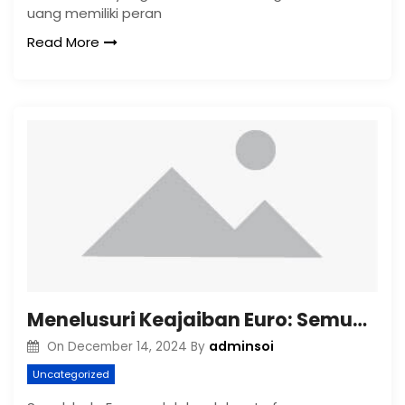
uang memiliki peran
Read More
Menelusuri Keajaiban Euro: Semua yang Perlu Anda Ketahui Tentang Sepak Bola Eropa!
adminsoi
On
December 14, 2024
By
Uncategorized