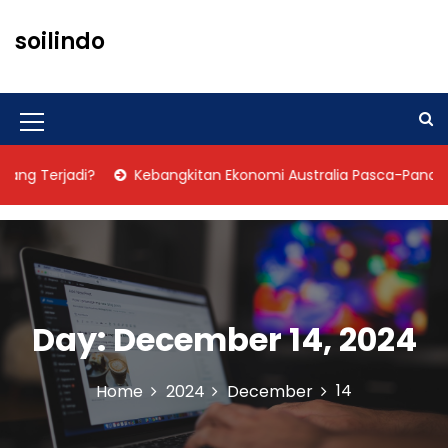
S
k
soilindo
i
p
t
o
M
c
o
e
g Terjadi?
Kebangkitan Ekonomi Australia Pasca-Pandemi
n
n
t
u
e
n
I
t
c
o
Day:
December 14, 2024
n
14
Home
2024
December