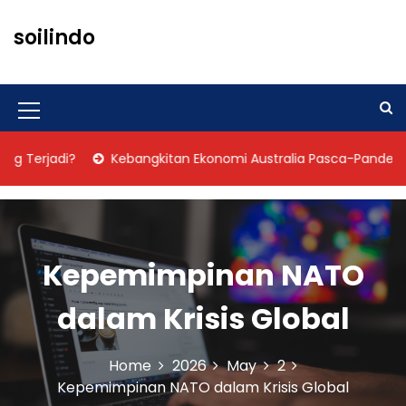
S
k
soilindo
i
p
t
o
M
c
o
e
erjadi?
Kebangkitan Ekonomi Australia Pasca-Pandemi
n
n
t
u
e
n
I
t
Kepemimpinan NATO
c
o
dalam Krisis Global
n
Home
2026
May
2
Kepemimpinan NATO dalam Krisis Global