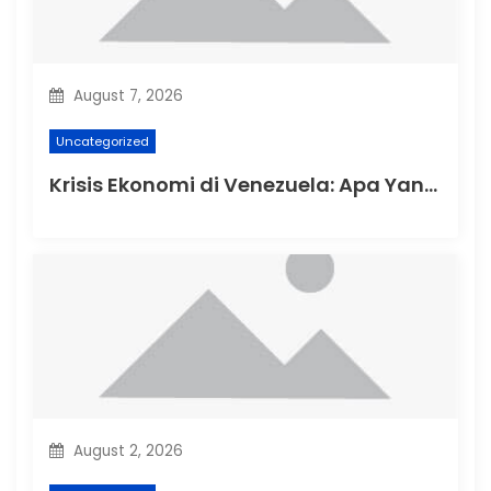
o
n
August 7, 2026
Uncategorized
Krisis Ekonomi di Venezuela: Apa Yang Terjadi?
August 2, 2026