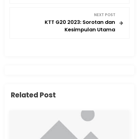
s
NEXT POST
t
KTT G20 2023: Sorotan dan
Kesimpulan Utama
n
a
v
i
g
Related Post
a
t
i