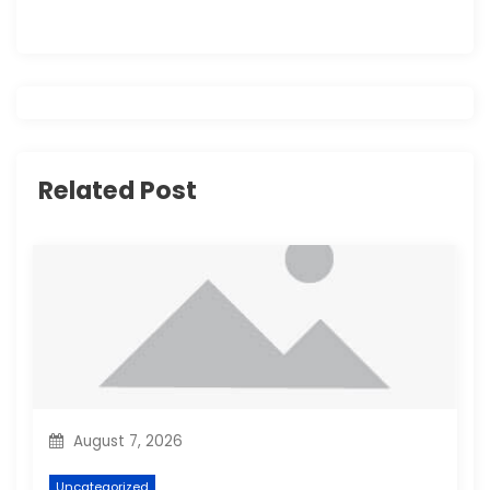
a
v
i
g
Related Post
a
t
i
o
n
August 7, 2026
Uncategorized