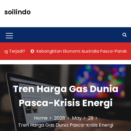
S
k
soilindo
i
p
t
o
M
c
o
e
Terjadi?
Kebangkitan Ekonomi Australia Pasca-Pandemi
n
n
t
u
e
n
I
t
Tren Harga Gas Dunia
c
o
Pasca-Krisis Energi
n
Home
2026
May
29
Tren Harga Gas Dunia Pasca-Krisis Energi