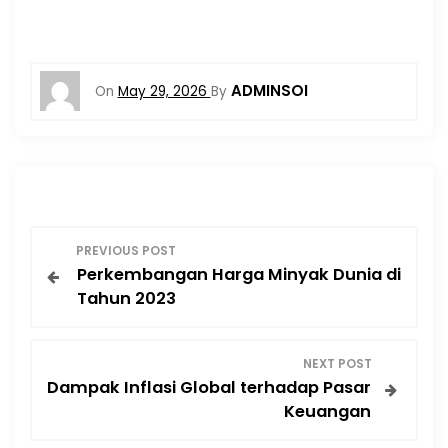
ADMINSOI
On
May 29, 2026
By
P
PREVIOUS POST
Perkembangan Harga Minyak Dunia di
o
Tahun 2023
s
NEXT POST
t
Dampak Inflasi Global terhadap Pasar
Keuangan
n