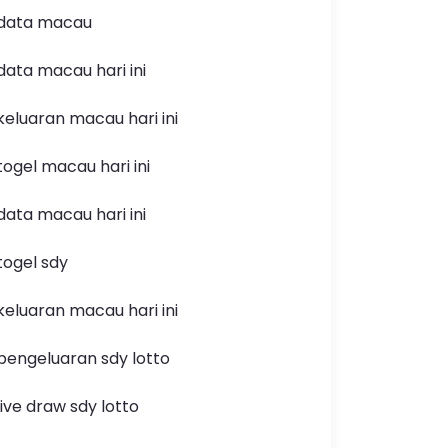
data macau
data macau hari ini
keluaran macau hari ini
togel macau hari ini
data macau hari ini
togel sdy
keluaran macau hari ini
pengeluaran sdy lotto
live draw sdy lotto