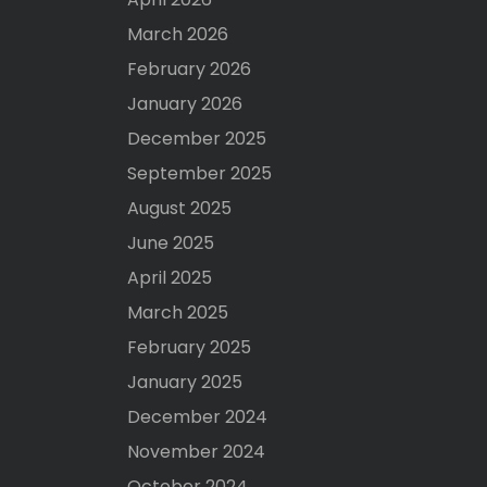
March 2026
February 2026
January 2026
December 2025
September 2025
August 2025
June 2025
April 2025
March 2025
February 2025
January 2025
December 2024
November 2024
October 2024