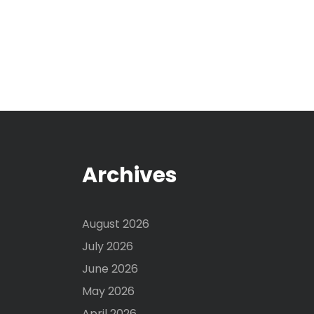
Archives
August 2026
July 2026
June 2026
May 2026
April 2026