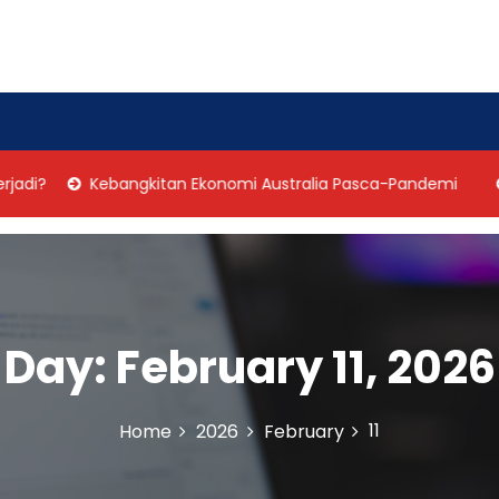
i?
Kebangkitan Ekonomi Australia Pasca-Pandemi
Kr
Day:
February 11, 2026
11
Home
2026
February