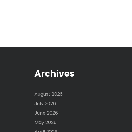
Archives
August 2026
July 2026
June 2026
May 2026
April 2026