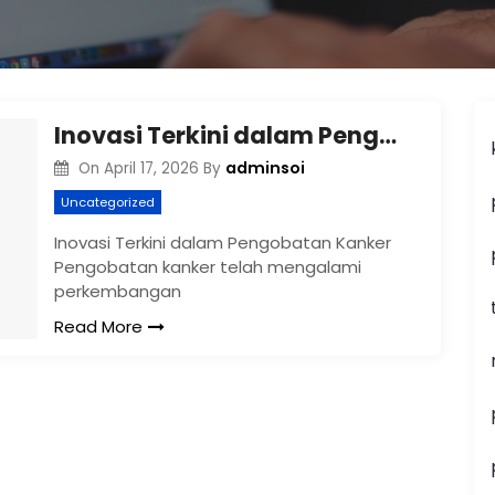
Inovasi Terkini dalam Pengobatan Kanker
adminsoi
On
April 17, 2026
By
Uncategorized
Inovasi Terkini dalam Pengobatan Kanker
Pengobatan kanker telah mengalami
perkembangan
Read More