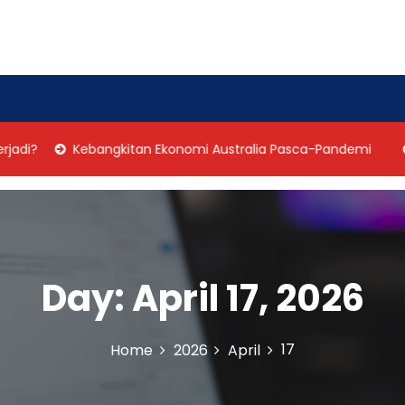
i?
Kebangkitan Ekonomi Australia Pasca-Pandemi
Kr
Day:
April 17, 2026
17
Home
2026
April