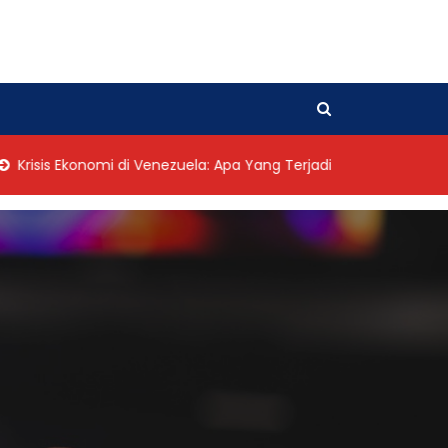
isis Ekonomi di Venezuela: Apa Yang Terjadi?
Kebangkitan E