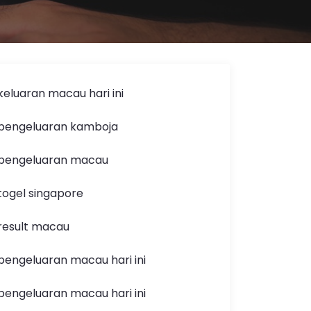
keluaran macau hari ini
pengeluaran kamboja
pengeluaran macau
togel singapore
result macau
pengeluaran macau hari ini
pengeluaran macau hari ini