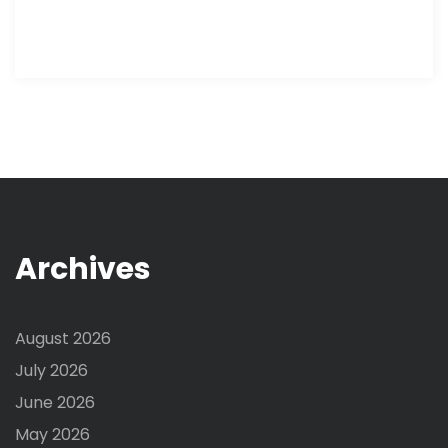
Archives
August 2026
July 2026
June 2026
May 2026