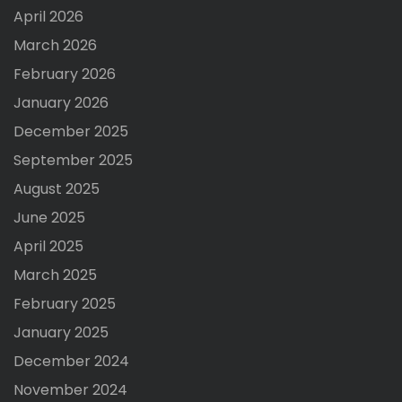
April 2026
March 2026
February 2026
January 2026
December 2025
September 2025
August 2025
June 2025
April 2025
March 2025
February 2025
January 2025
December 2024
November 2024