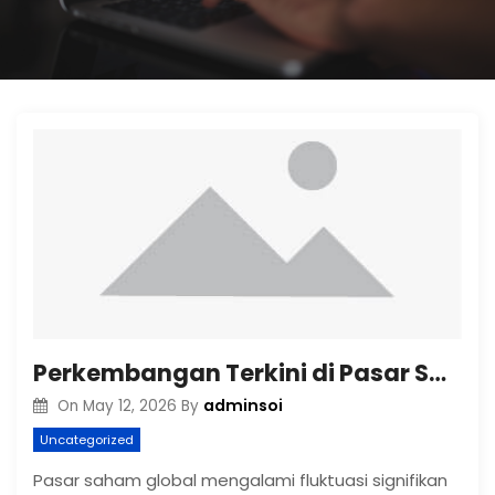
Perkembangan Terkini di Pasar Saham Global
adminsoi
On
May 12, 2026
By
Uncategorized
Pasar saham global mengalami fluktuasi signifikan