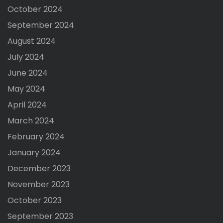
October 2024
September 2024
August 2024
July 2024
June 2024
May 2024
April 2024
March 2024
February 2024
January 2024
December 2023
November 2023
October 2023
September 2023